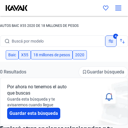
AUTOS BAIC X55 2020 DE 18 MILLONES DE PESOS
Buscá por marca
4
Buscá por modelo
Buscá por versión
Baic
X55
18 millones de pesos
2020
Buscá por año
Guardar búsqueda
0 Resultados
Buscá por marca
Por ahora no tenemos el auto
Buscá por modelo
que buscas
Guarda esta búsqueda y te
Buscá por versión
avisaremos cuando llegue
Guardar esta búsqueda
Buscá por año