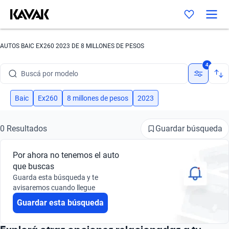
AUTOS BAIC EX260 2023 DE 8 MILLONES DE PESOS
Buscá por marca
4
Buscá por modelo
Buscá por versión
Baic
Ex260
8 millones de pesos
2023
Buscá por año
Guardar búsqueda
0 Resultados
Buscá por marca
Por ahora no tenemos el auto
Buscá por modelo
que buscas
Guarda esta búsqueda y te
Buscá por versión
avisaremos cuando llegue
Guardar esta búsqueda
Buscá por año