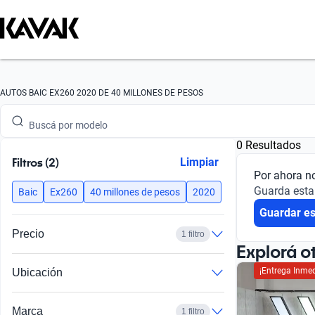
Buscá por marca
AUTOS BAIC EX260 2020 DE 40 MILLONES DE PESOS
Buscá por modelo
0 Resultados
Buscá por versión
Filtros (2)
Limpiar
Por ahora n
Buscá por año
Guarda esta
Baic
Ex260
40 millones de pesos
2020
Guardar e
Buscá por marca
Precio
1 filtro
Buscá por modelo
Explorá o
¡Entrega Inmed
Ubicación
Buscá por versión
Buscá por año
Marca
1 filtro