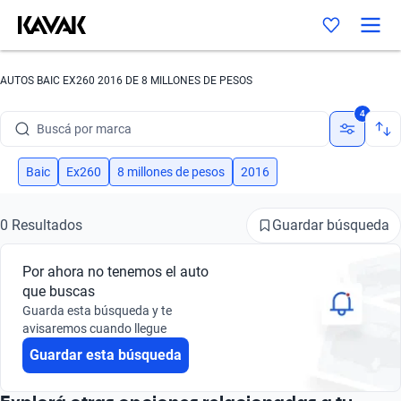
AUTOS BAIC EX260 2016 DE 8 MILLONES DE PESOS
Buscá por marca
4
Buscá por modelo
Baic
Ex260
8 millones de pesos
2016
Buscá por versión
Guardar búsqueda
0 Resultados
Buscá por año
Buscá por marca
Por ahora no tenemos el auto
que buscas
Buscá por modelo
Guarda esta búsqueda y te
avisaremos cuando llegue
Buscá por versión
Guardar esta búsqueda
Buscá por año