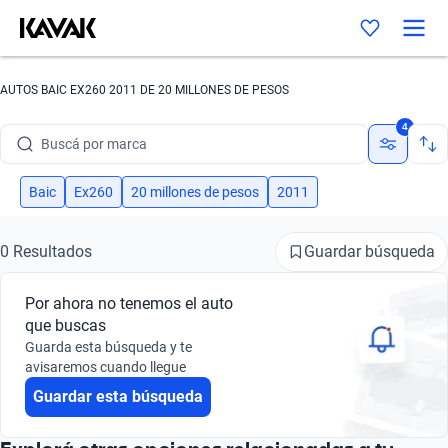
AUTOS BAIC EX260 2011 DE 20 MILLONES DE PESOS
Buscá por marca
4
Buscá por modelo
Baic
Ex260
20 millones de pesos
2011
Buscá por versión
Guardar búsqueda
0 Resultados
Buscá por año
Por ahora no tenemos el auto
Buscá por marca
que buscas
Guarda esta búsqueda y te
Buscá por modelo
avisaremos cuando llegue
Buscá por versión
Guardar esta búsqueda
Buscá por año