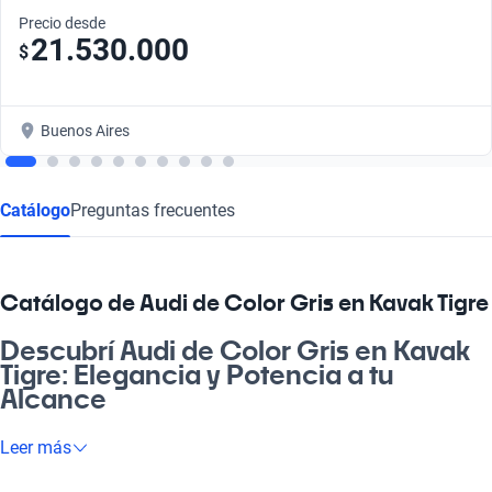
Precio desde
21.530.000
$
Buenos Aires
Catálogo
Preguntas frecuentes
Catálogo de Audi de Color Gris en Kavak Tigre
Descubrí Audi de Color Gris en Kavak
Tigre: Elegancia y Potencia a tu
Alcance
¿Estás listo para dar el salto a la excelencia automotriz? Un
Leer más
Audi de Color Gris en Kavak Tigre no solo es un vehículo, es