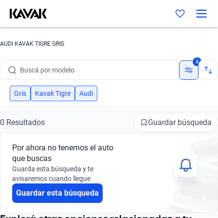
AUDI KAVAK TIGRE GRIS
Buscá por marca
3
Buscá por modelo
Buscá por versión
Gris
Kavak Tigre
Audi
Buscá por año
Guardar búsqueda
0 Resultados
Buscá por marca
Por ahora no tenemos el auto
Buscá por modelo
que buscas
Guarda esta búsqueda y te
Buscá por versión
avisaremos cuando llegue
Guardar esta búsqueda
Buscá por año