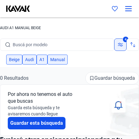
AUDI A1 MANUAL BEIGE
Buscá por marca
4
Buscá por modelo
Buscá por versión
Beige
Audi
A1
Manual
Buscá por año
Guardar búsqueda
0 Resultados
Buscá por marca
Por ahora no tenemos el auto
Buscá por modelo
que buscas
Guarda esta búsqueda y te
Buscá por versión
avisaremos cuando llegue
Guardar esta búsqueda
Buscá por año