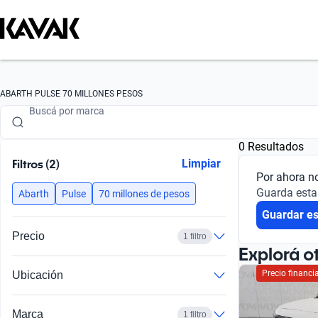
Buscá por marca
ABARTH PULSE 70 MILLONES PESOS
Buscá por modelo
0 Resultados
Buscá por versión
Filtros (2)
Limpiar
Por ahora n
Buscá por año
Guarda esta
Abarth
Pulse
70 millones de pesos
Guardar e
Buscá por marca
Precio
1 filtro
Buscá por modelo
Explorá o
Precio financ
Ubicación
Buscá por versión
Buscá por año
Marca
1 filtro